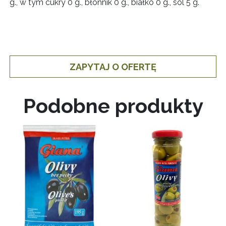
g., w tym cukry 0 g., błonnik 0 g., białko 0 g., sól 5 g.
ZAPYTAJ O OFERTĘ
Podobne produkty