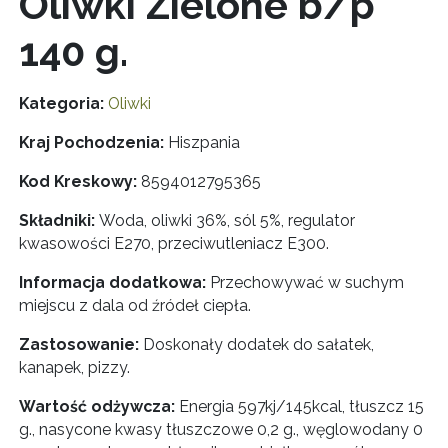
Oliwki Zielone b/p
140 g.
Kategoria:
Oliwki
Kraj Pochodzenia:
Hiszpania
Kod Kreskowy:
8594012795365
Składniki:
Woda, oliwki 36%, sól 5%, regulator
kwasowości E270, przeciwutleniacz E300.
Informacja dodatkowa:
Przechowywać w suchym
miejscu z dala od źródeł ciepła.
Zastosowanie:
Doskonały dodatek do sałatek,
kanapek, pizzy.
Wartość odżywcza:
Energia 597kj/145kcal, tłuszcz 15
g., nasycone kwasy tłuszczowe 0,2 g., węglowodany 0