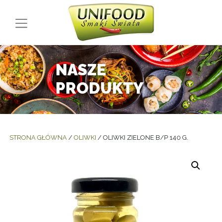
Main Navigation
NASZE
PRODUKTY
STRONA GŁÓWNA
/
OLIWKI
/ OLIWKI ZIELONE B/P 140 G.