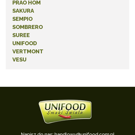
PRAO HOM
SAKURA
SEMPIO
SOMBRERO
SUREE
UNIFOOD
VERTMONT
VESU
Napisz do nas:
handlowy@unifood.com.pl